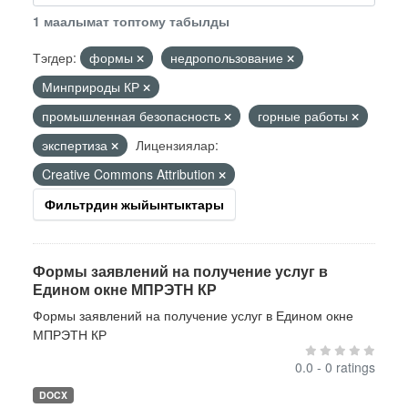
1 маалымат топтому табылды
Тэгдер:
формы
недропользование
Минприроды КР
промышленная безопасность
горные работы
экспертиза
Лицензиялар:
Creative Commons Attribution
Фильтрдин жыйынтыктары
Формы заявлений на получение услуг в
Едином окне МПРЭТН КР
Формы заявлений на получение услуг в Едином окне
МПРЭТН КР
0.0 - 0 ratings
DOCX