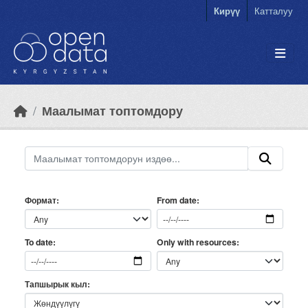
Skip to main content
Кирүү
Катталуу
Маалымат топтомдору
Формат
From date
Only with resources
To date
Тапшырык кыл