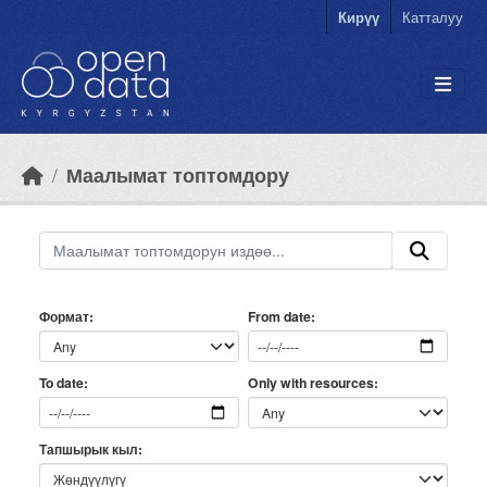
Skip to main content
Кирүү
Катталуу
Маалымат топтомдору
Формат
From date
Only with resources
To date
Тапшырык кыл