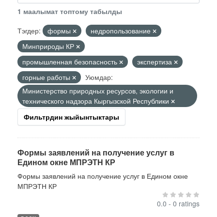
1 маалымат топтому табылды
Тэгдер:
формы
недропользование
Минприроды КР
промышленная безопасность
экспертиза
горные работы
Уюмдар:
Министерство природных ресурсов, экологии и
технического надзора Кыргызской Республики
Фильтрдин жыйынтыктары
Формы заявлений на получение услуг в
Едином окне МПРЭТН КР
Формы заявлений на получение услуг в Едином окне
МПРЭТН КР
0.0 - 0 ratings