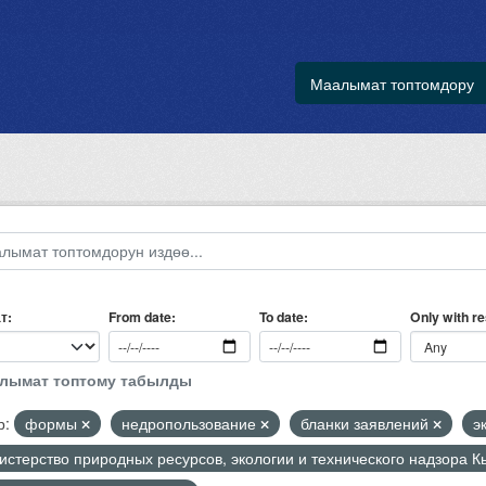
Маалымат топтомдору
т
Only with r
From date
To date
алымат топтому табылды
р:
формы
недропользование
бланки заявлений
э
стерство природных ресурсов, экологии и технического надзора 