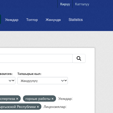
Кирүү
Катталуу
Уюмдар
Топтор
Жөнүндө
Statistics
esources
Тапшырык кыл
кспертиза
горные работы
Уюмдар:
Кыргызской Республики
Лицензиялар: