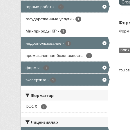
Crea
горные работы
-
1
государственные услуги
-
1
Форм
Минприроды КР
-
Формы
1
недропользование
-
1
DOCX
промышленная безопасность
-
1
формы
-
1
You can
экспертиза
-
1
Форматтар
DOCX
-
1
Лицензиялар