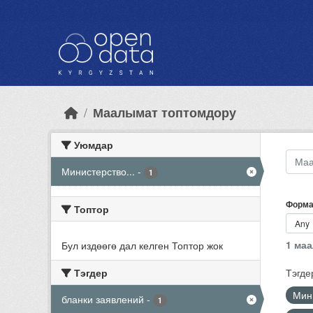
Skip to main content
Маалымат топтомдору
Уюмдар
Министерство...
-
1
Форма
Топтор
1 ма
Бул издөөгө дал келген Топтор жок
Тэгдер
Тэгде
Мини
бланки заявлений
-
1