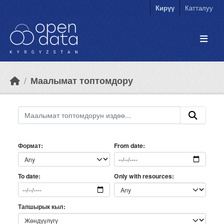
Skip to main content
Кирүү
Катталуу
Маалымат топтомдору
Формат
From date
Only with resources
To date
Тапшырык кыл