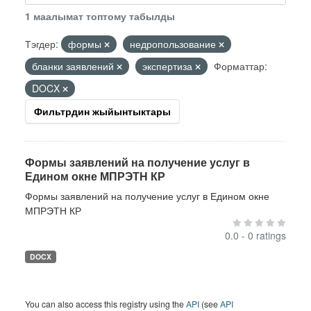
1 маалымат топтому табылды
Тэгдер:
формы
недропользование
бланки заявлений
экспертиза
Форматтар:
DOCX
Фильтрдин жыйынтыктары
Формы заявлений на получение услуг в
Едином окне МПРЭТН КР
Формы заявлений на получение услуг в Едином окне
МПРЭТН КР
0.0 - 0 ratings
DOCX
You can also access this registry using the
API
(see
API