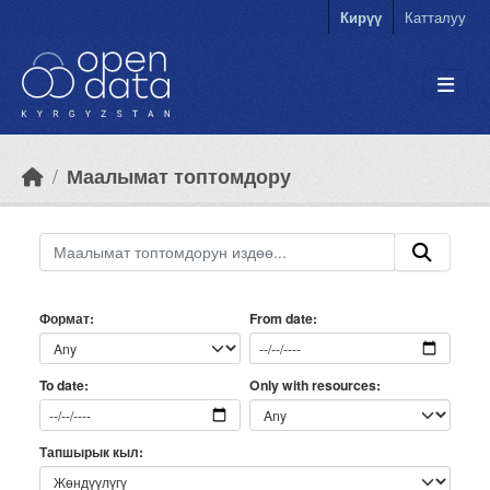
Skip to main content
Кирүү
Катталуу
Маалымат топтомдору
Формат
From date
Only with resources
To date
Тапшырык кыл