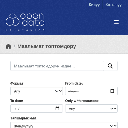
Skip to main content
Кирүү
Катталуу
Маалымат топтомдору
Формат
From date
Only with resources
To date
Тапшырык кыл