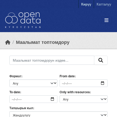
Skip to main content
Кирүү
Катталуу
Маалымат топтомдору
Формат
From date
Only with resources
To date
Тапшырык кыл