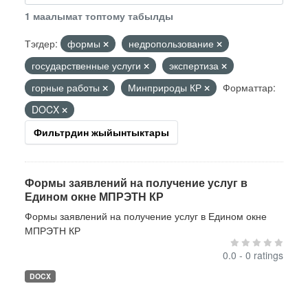
1 маалымат топтому табылды
Тэгдер:
формы
недропользование
государственные услуги
экспертиза
горные работы
Минприроды КР
Форматтар:
DOCX
Фильтрдин жыйынтыктары
Формы заявлений на получение услуг в
Едином окне МПРЭТН КР
Формы заявлений на получение услуг в Едином окне
МПРЭТН КР
0.0 - 0 ratings
DOCX