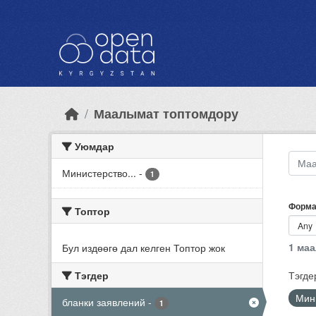
Skip to main content
Маалымат топтомдору
Уюмдар
Министерство...
-
1
Форма
Топтор
1 ма
Бул издөөгө дал келген Топтор жок
Тэгдер
Тэгде
Мин
бланки заявлений
-
1