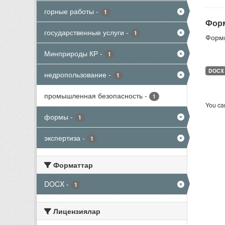
горные работы
-
1
Форм
государственные услуги
-
1
Формы
Минприроды КР
-
1
DOCX
недропользование
-
1
промышленная безопасность
-
1
You can
формы
-
1
экспертиза
-
1
Форматтар
DOCX
-
1
Лицензиялар