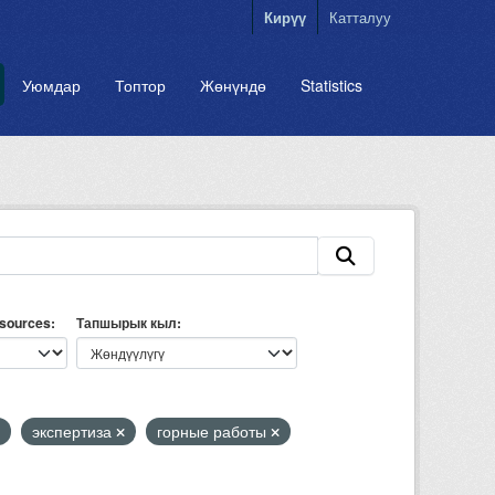
Кирүү
Катталуу
Уюмдар
Топтор
Жөнүндө
Statistics
esources
Тапшырык кыл
экспертиза
горные работы