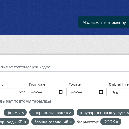
Маалымат топтомдору
т
Only with r
From date
To date
алымат топтому табылды
р:
формы
недропользование
государственные услуги
природы КР
бланки заявлений
Форматтар:
DOCX