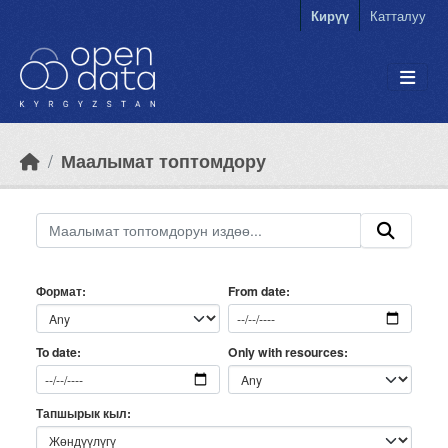
Skip to main content
Кирүү
Катталуу
Маалымат топтомдору
Формат
From date
Only with resources
To date
Тапшырык кыл