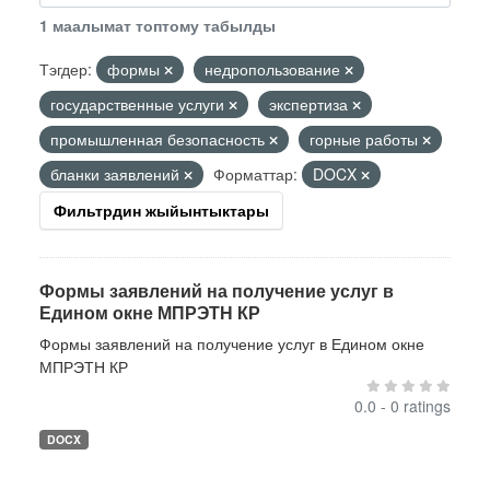
1 маалымат топтому табылды
Тэгдер:
формы
недропользование
государственные услуги
экспертиза
промышленная безопасность
горные работы
бланки заявлений
Форматтар:
DOCX
Фильтрдин жыйынтыктары
Формы заявлений на получение услуг в
Едином окне МПРЭТН КР
Формы заявлений на получение услуг в Едином окне
МПРЭТН КР
0.0 - 0 ratings
DOCX