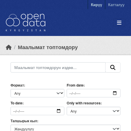
Skip to main content
Кирүү
Катталуу
Маалымат топтомдору
Формат
From date
Only with resources
To date
Тапшырык кыл