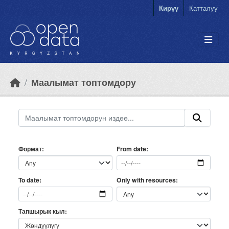
Skip to main content
Кирүү
Катталуу
Маалымат топтомдору
Формат
From date
Only with resources
To date
Тапшырык кыл