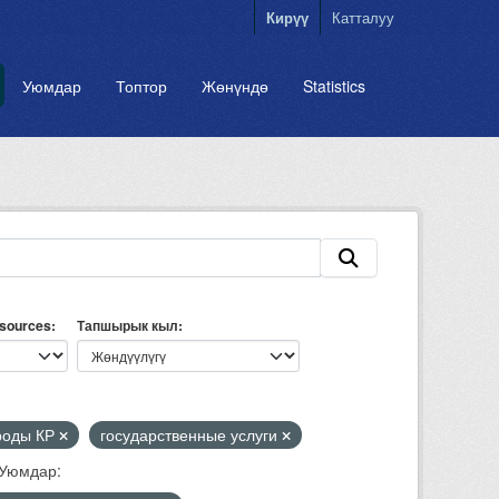
Кирүү
Катталуу
Уюмдар
Топтор
Жөнүндө
Statistics
esources
Тапшырык кыл
роды КР
государственные услуги
Уюмдар: