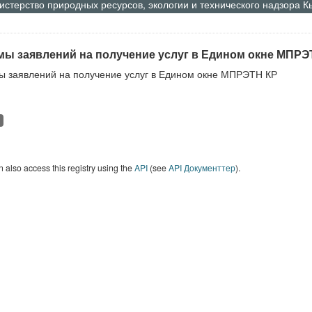
стерство природных ресурсов, экологии и технического надзора 
ы заявлений на получение услуг в Едином окне МПРЭ
 заявлений на получение услуг в Едином окне МПРЭТН КР
 also access this registry using the
API
(see
API Документтер
).