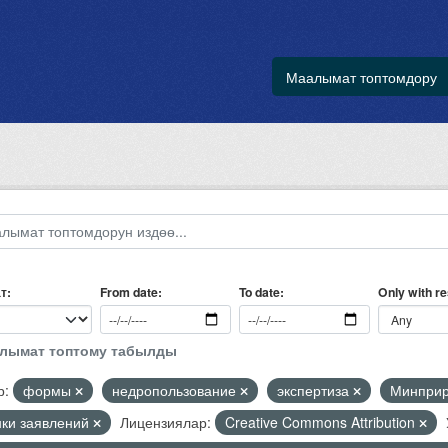
Маалымат топтомдору
т
Only with r
From date
To date
алымат топтому табылды
р:
формы
недропользование
экспертиза
Минпри
нки заявлений
Лицензиялар:
Creative Commons Attribution