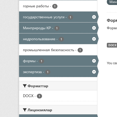
Мини
горные работы
-
1
государственные услуги
-
1
Форм
Минприроды КР
-
Формы
1
недропользование
-
1
DOCX
промышленная безопасность
-
1
формы
-
1
You can
экспертиза
-
1
Форматтар
DOCX
-
1
Лицензиялар