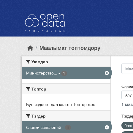
Skip to main content
Маалымат топтомдору
Уюмдар
Министерство...
-
1
Форма
Топтор
1 ма
Бул издөөгө дал келген Топтор жок
Тэгдер
Тэгде
бла
бланки заявлений
-
1