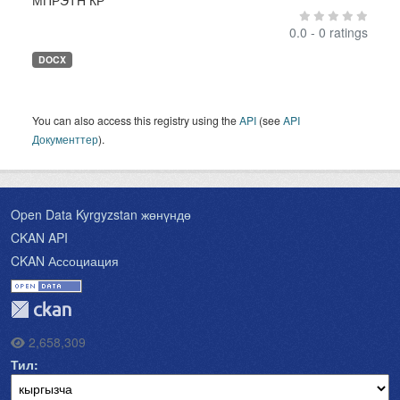
МПРЭТН КР
0.0 - 0 ratings
DOCX
You can also access this registry using the
API
(see
API
Документтер
).
Open Data Kyrgyzstan жөнүндө
CKAN API
CKAN Ассоциация
2,658,309
Тил