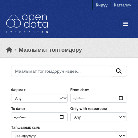
Skip to main content
Кирүү
Катталуу
Маалымат топтомдору
Формат
From date
Only with resources
To date
Тапшырык кыл