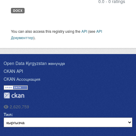
0.0 - 0 ratings
DOCX
You can also access this registry using the
API
(see
API
Документтер
).
Open Data Kyrgyzstan жөнүндө
CKAN API
CKAN Ассоциация
2,620,759
Тил