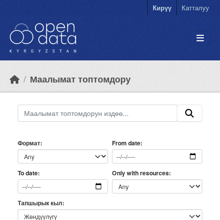
Skip to main content
Кирүү
Катталуу
Маалымат топтомдору
Формат
From date
Only with resources
To date
Тапшырык кыл