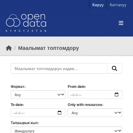
Skip to main content
Кирүү
Катталуу
Маалымат топтомдору
Формат
From date
Only with resources
To date
Тапшырык кыл