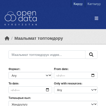
Skip to main content
Кирүү
Катталуу
Маалымат топтомдору
Формат
From date
Only with resources
To date
Тапшырык кыл