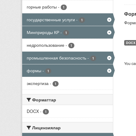
горные работы
-
1
Форм
государственные услуги
-
1
Формы
Минприроды КР
-
1
DOCX
недропользование
-
1
промышленная безопасность
-
1
You can
формы
-
1
экспертиза
-
1
Форматтар
DOCX
-
1
Лицензиялар