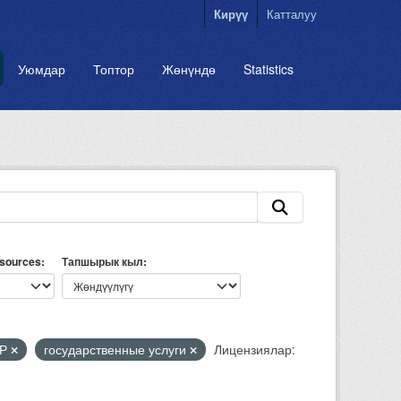
Кирүү
Катталуу
Уюмдар
Топтор
Жөнүндө
Statistics
esources
Тапшырык кыл
КР
государственные услуги
Лицензиялар: