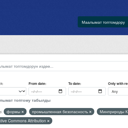
Маалымат топтомдору
т
Only with r
From date
To date
алымат топтому табылды
р:
формы
промышленная безопасность
Минприроды 
tive Commons Attribution