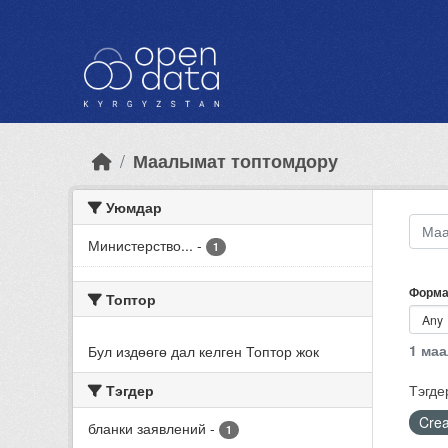
Skip to main content
Маалымат топтомдору
Уюмдар
Министерство...
-
1
Форма
Топтор
1 ма
Бул издөөгө дал келген Топтор жок
Тэгдер
Тэгде
Crea
бланки заявлений
-
1