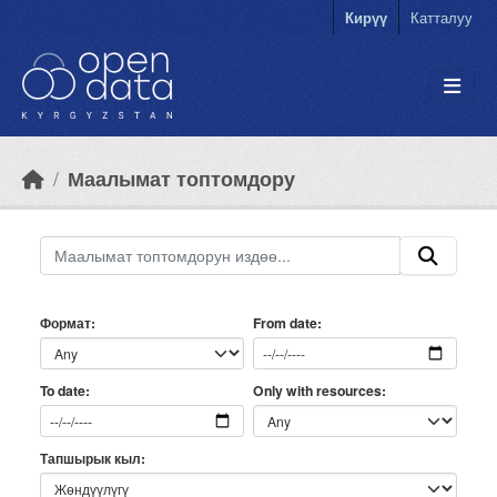
Skip to main content
Кирүү
Катталуу
Маалымат топтомдору
Формат
From date
Only with resources
To date
Тапшырык кыл