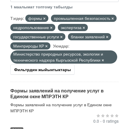
1 маалымат топтому табылды
Тэгдер:
формы
промышленная безопасность
недропользование
экспертиза
государственные услуги
бланки заявлений
Минприроды КР
Уюмдар:
Министерство природных ресурсов, экологии и
технического надзора Кыргызской Республики
Фильтрдин жыйынтыктары
Формы заявлений на получение услуг в
Едином окне МПРЭТН КР
Формы заявлений на получение услуг в Едином окне
МПРЭТН КР
0.0 - 0 ratings