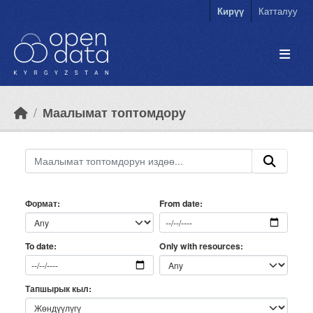
Skip to main content
Кирүү
Катталуу
Маалымат топтомдору
Формат
From date
Only with resources
To date
Тапшырык кыл