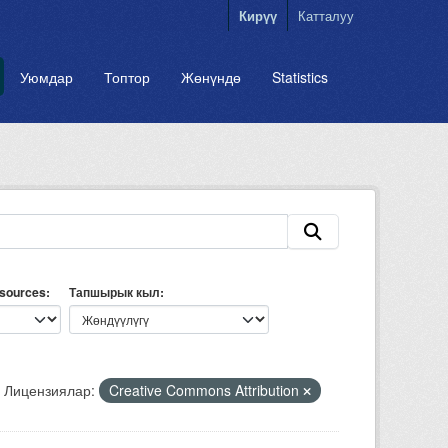
Кирүү
Катталуу
Уюмдар
Топтор
Жөнүндө
Statistics
esources
Тапшырык кыл
Лицензиялар:
Creative Commons Attribution