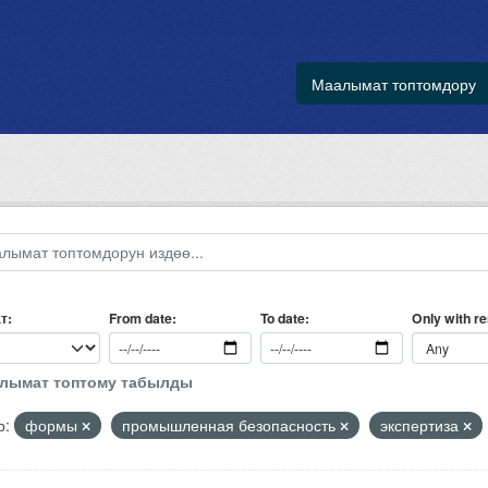
Маалымат топтомдору
т
Only with r
From date
To date
алымат топтому табылды
р:
формы
промышленная безопасность
экспертиза