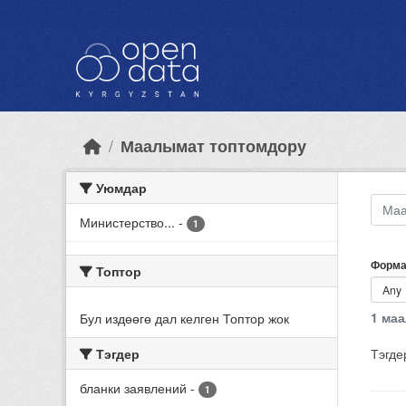
Skip to main content
Маалымат топтомдору
Уюмдар
Министерство...
-
1
Форма
Топтор
1 ма
Бул издөөгө дал келген Топтор жок
Тэгдер
Тэгде
бланки заявлений
-
1