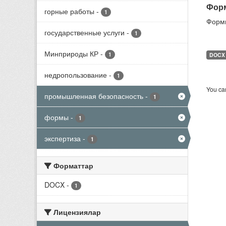
Форм
горные работы
-
1
Формы
государственные услуги
-
1
Минприроды КР
-
1
DOCX
недропользование
-
1
You can
промышленная безопасность
-
1
формы
-
1
экспертиза
-
1
Форматтар
DOCX
-
1
Лицензиялар