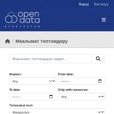
Skip to main content
Кирүү
Катталуу
Маалымат топтомдору
Формат
From date
Only with resources
To date
Тапшырык кыл