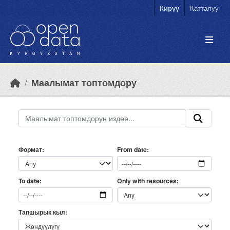
Skip to main content
Кирүү
Катталуу
Маалымат топтомдору
Формат
From date
Only with resources
To date
Тапшырык кыл