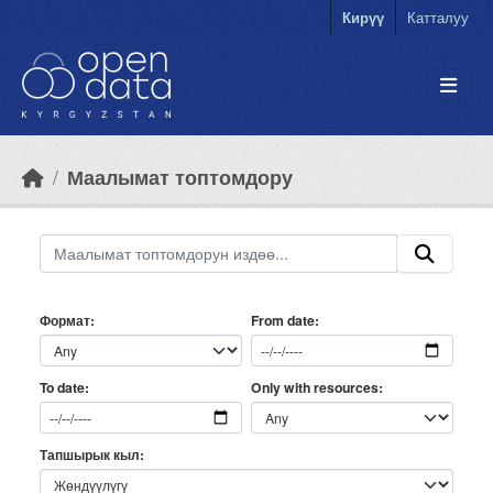
Skip to main content
Кирүү
Катталуу
Маалымат топтомдору
Формат
From date
Only with resources
To date
Тапшырык кыл