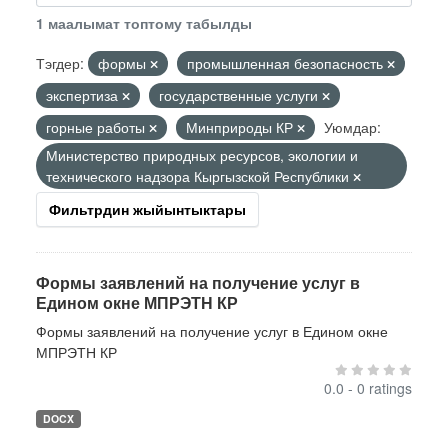
1 маалымат топтому табылды
Тэгдер:
формы
промышленная безопасность
экспертиза
государственные услуги
горные работы
Минприроды КР
Уюмдар:
Министерство природных ресурсов, экологии и
технического надзора Кыргызской Республики
Фильтрдин жыйынтыктары
Формы заявлений на получение услуг в
Едином окне МПРЭТН КР
Формы заявлений на получение услуг в Едином окне
МПРЭТН КР
0.0 - 0 ratings
DOCX