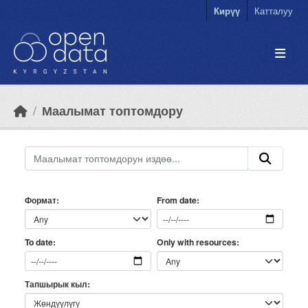
Skip to main content
Кирүү
Катталуу
Маалымат топтомдору
Формат
From date
Only with resources
To date
Тапшырык кыл