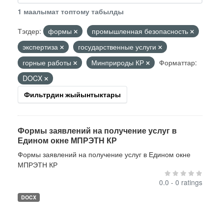
1 маалымат топтому табылды
Тэгдер:
формы
промышленная безопасность
экспертиза
государственные услуги
горные работы
Минприроды КР
Форматтар:
DOCX
Фильтрдин жыйынтыктары
Формы заявлений на получение услуг в
Едином окне МПРЭТН КР
Формы заявлений на получение услуг в Едином окне
МПРЭТН КР
0.0 - 0 ratings
DOCX