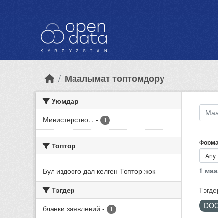
Skip to main content
Маалымат топтомдору
Уюмдар
Министерство...
-
1
Форма
Топтор
1 ма
Бул издөөгө дал келген Топтор жок
Тэгдер
Тэгде
DO
бланки заявлений
-
1