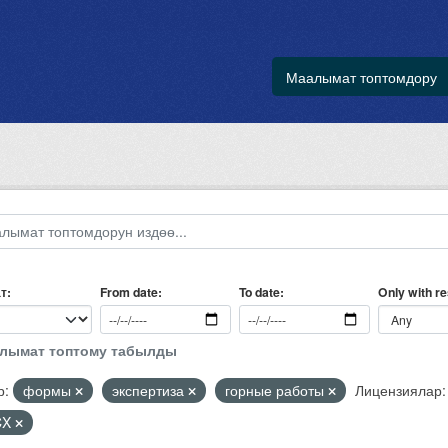
Маалымат топтомдору
т
Only with r
From date
To date
алымат топтому табылды
р:
формы
экспертиза
горные работы
Лицензиялар:
CX