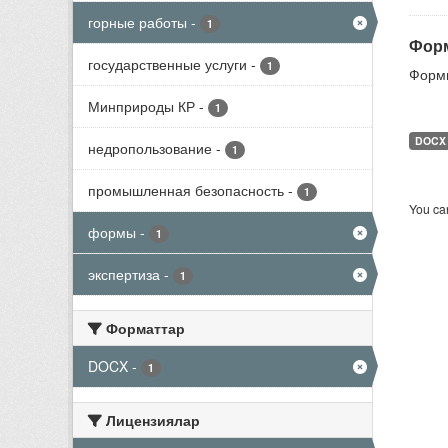
горные работы
-
1
Форм
государственные услуги
-
1
Формы
Минприроды КР
-
1
DOCX
недропользование
-
1
промышленная безопасность
-
1
You can
формы
-
1
экспертиза
-
1
Форматтар
DOCX
-
1
Лицензиялар