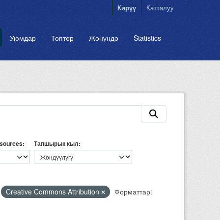
Кирүү
Катталуу
Уюмдар
Топтор
Жөнүндө
Statistics
esources
Тапшырык кыл
Creative Commons Attribution
Форматтар: