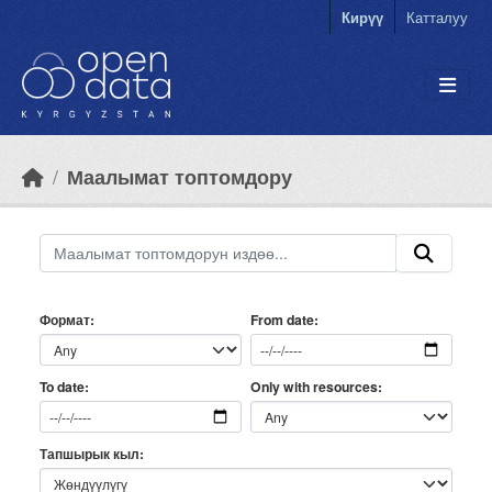
Skip to main content
Кирүү
Катталуу
Маалымат топтомдору
Формат
From date
Only with resources
To date
Тапшырык кыл