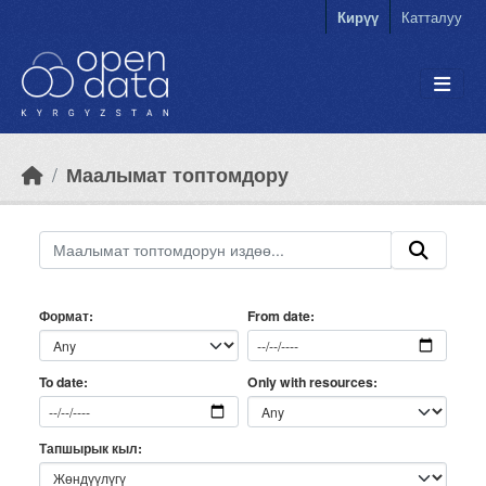
Skip to main content
Кирүү
Катталуу
Маалымат топтомдору
Формат
From date
Only with resources
To date
Тапшырык кыл