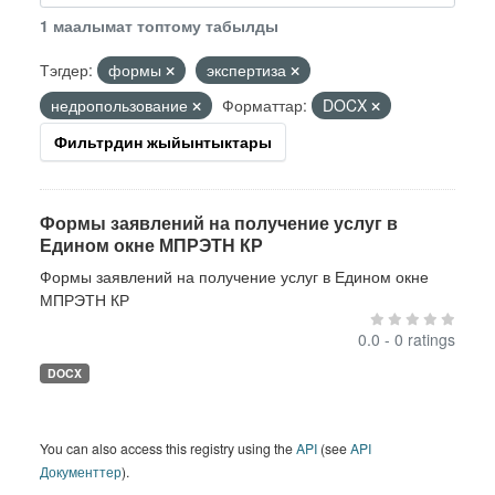
1 маалымат топтому табылды
Тэгдер:
формы
экспертиза
недропользование
Форматтар:
DOCX
Фильтрдин жыйынтыктары
Формы заявлений на получение услуг в
Едином окне МПРЭТН КР
Формы заявлений на получение услуг в Едином окне
МПРЭТН КР
0.0 - 0 ratings
DOCX
You can also access this registry using the
API
(see
API
Документтер
).