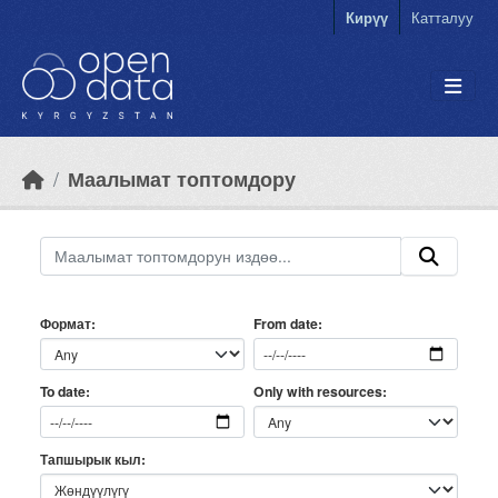
Skip to main content
Кирүү
Катталуу
Маалымат топтомдору
Формат
From date
Only with resources
To date
Тапшырык кыл