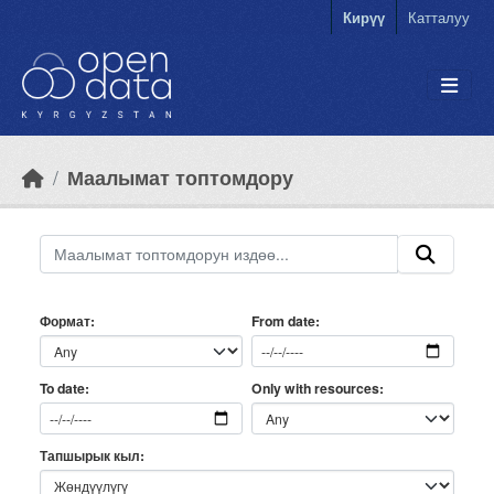
Skip to main content
Кирүү
Катталуу
Маалымат топтомдору
Формат
From date
Only with resources
To date
Тапшырык кыл