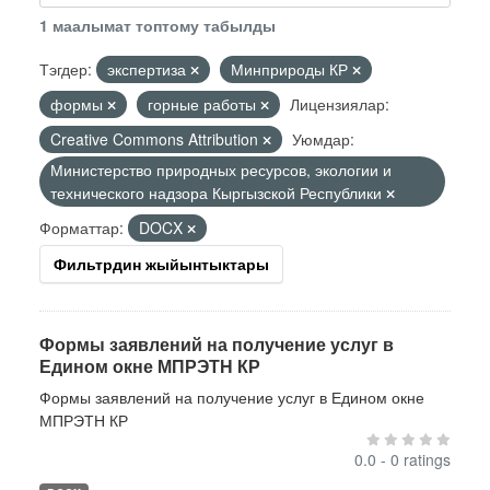
1 маалымат топтому табылды
Тэгдер:
экспертиза
Минприроды КР
формы
горные работы
Лицензиялар:
Creative Commons Attribution
Уюмдар:
Министерство природных ресурсов, экологии и
технического надзора Кыргызской Республики
Форматтар:
DOCX
Фильтрдин жыйынтыктары
Формы заявлений на получение услуг в
Едином окне МПРЭТН КР
Формы заявлений на получение услуг в Едином окне
МПРЭТН КР
0.0 - 0 ratings