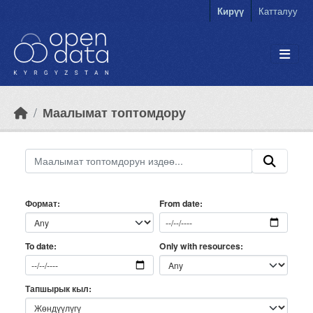
Skip to main content
Кирүү
Катталуу
Маалымат топтомдору
Формат
From date
Only with resources
To date
Тапшырык кыл