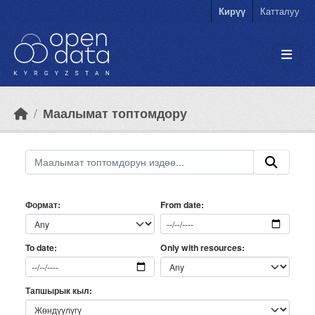
Skip to main content
Кирүү
Катталуу
Маалымат топтомдору
Формат
From date
Only with resources
To date
Тапшырык кыл