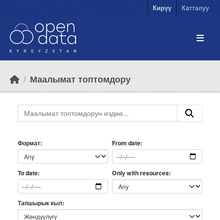
Skip to main content
Кирүү
Катталуу
Маалымат топтомдору
Формат
From date
Only with resources
To date
Тапшырык кыл