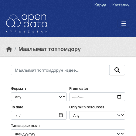
Skip to main content
Кирүү
Катталуу
Маалымат топтомдору
Формат
From date
Only with resources
To date
Тапшырык кыл