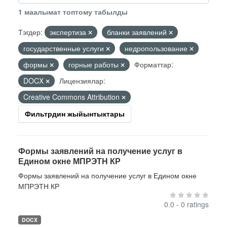
1 маалымат топтому табылды
Тэгдер:
экспертиза
бланки заявлений
государственные услуги
недропользование
формы
горные работы
Форматтар:
DOCX
Лицензиялар:
Creative Commons Attribution
Фильтрдин жыйынтыктары
Формы заявлений на получение услуг в
Едином окне МПРЭТН КР
Формы заявлений на получение услуг в Едином окне
МПРЭТН КР
0.0 - 0 ratings
DOCX