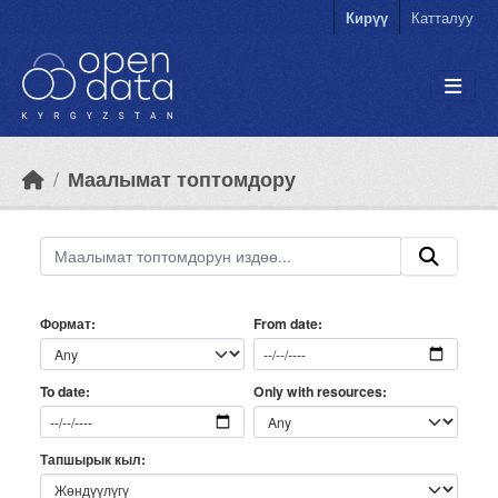
Skip to main content
Кирүү
Катталуу
Маалымат топтомдору
Формат
From date
Only with resources
To date
Тапшырык кыл