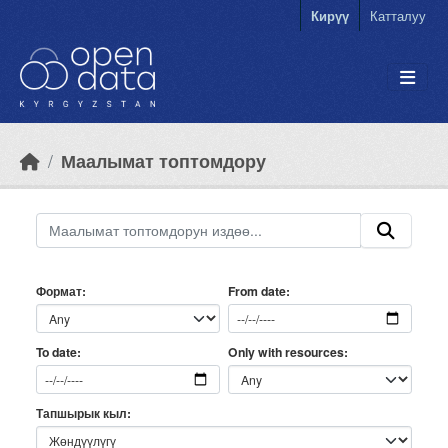
Skip to main content
Кирүү
Катталуу
Маалымат топтомдору
Формат
From date
Only with resources
To date
Тапшырык кыл