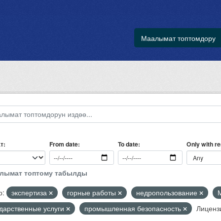
Маалымат топтомдору
т
Only with r
From date
To date
алымат топтому табылды
р:
экспертиза
горные работы
недропользование
ударственные услуги
промышленная безопасность
Лиценз