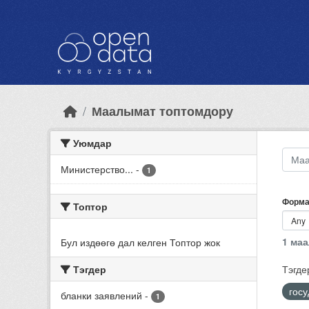
Skip to main content
Маалымат топтомдору
Уюмдар
Министерство...
-
1
Форма
Топтор
1 ма
Бул издөөгө дал келген Топтор жок
Тэгдер
Тэгде
гос
бланки заявлений
-
1