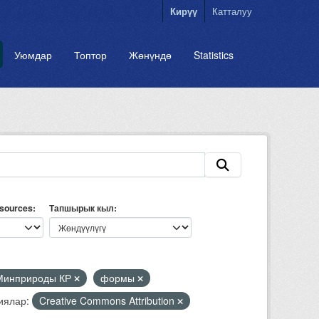
Кирүү
Катталуу
Уюмдар
Топтор
Жөнүндө
Statistics
esources
Тапшырык кыл
Минприроды КР
формы
иялар:
Creative Commons Attribution