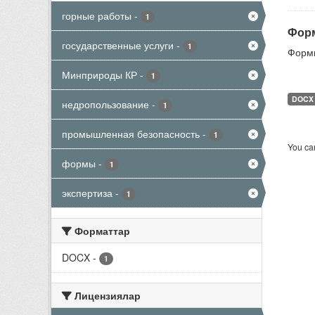
горные работы
-
1
Форм
государственные услуги
-
1
Формы
Минприроды КР
-
1
DOCX
недропользование
-
1
промышленная безопасность
-
1
You can
формы
-
1
экспертиза
-
1
Форматтар
DOCX
-
1
Лицензиялар