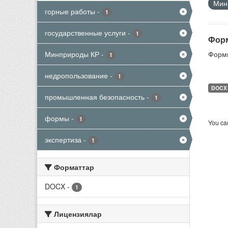
Мини
горные работы
-
1
государственные услуги
-
1
Форм
Минприроды КР
-
Формы
1
недропользование
-
1
DOCX
промышленная безопасность
-
1
формы
-
1
You can
экспертиза
-
1
Форматтар
DOCX
-
1
Лицензиялар