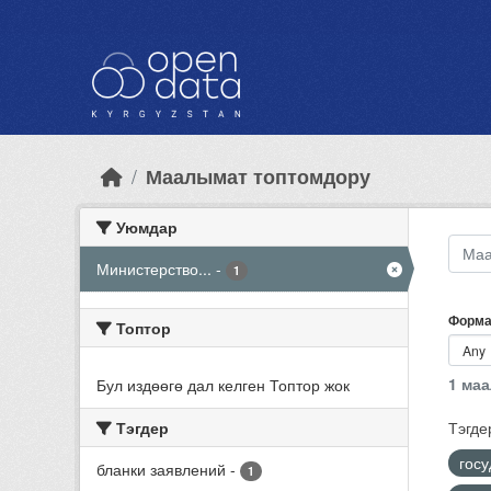
Skip to main content
Маалымат топтомдору
Уюмдар
Министерство...
-
1
Форма
Топтор
1 ма
Бул издөөгө дал келген Топтор жок
Тэгдер
Тэгде
гос
бланки заявлений
-
1