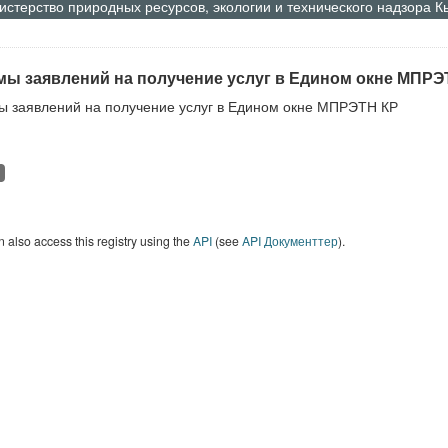
стерство природных ресурсов, экологии и технического надзора 
ы заявлений на получение услуг в Едином окне МПРЭ
 заявлений на получение услуг в Едином окне МПРЭТН КР
 also access this registry using the
API
(see
API Документтер
).