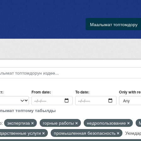
Маалымат топтомдору
т
Only with r
From date
To date
алымат топтому табылды
р:
экспертиза
горные работы
недропользование
ударственные услуги
промышленная безопасность
Уюмдар