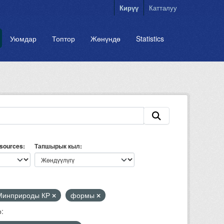
Кирүү
Катталуу
Уюмдар
Топтор
Жөнүндө
Statistics
esources
Тапшырык кыл
Минприроды КР
формы
: