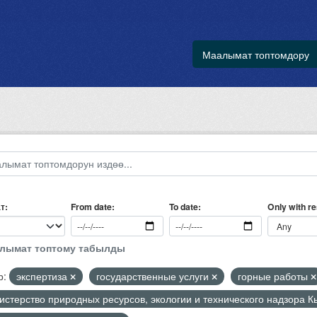
Маалымат топтомдору
т
Only with r
From date
To date
алымат топтому табылды
р:
экспертиза
государственные услуги
горные работы
стерство природных ресурсов, экологии и технического надзора 