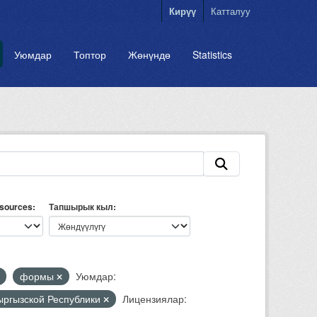
Кирүү
Катталуу
Уюмдар
Топтор
Жөнүндө
Statistics
esources
Тапшырык кыл
формы
Уюмдар:
Кыргызской Республики
Лицензиялар: