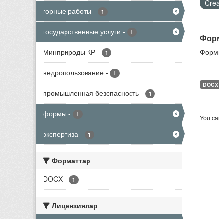
Crea
горные работы
-
1
государственные услуги
-
1
Форм
Минприроды КР
-
Формы
1
недропользование
-
1
DOCX
промышленная безопасность
-
1
формы
-
1
You can
экспертиза
-
1
Форматтар
DOCX
-
1
Лицензиялар