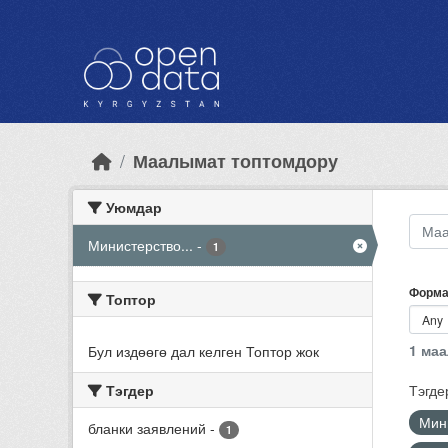
Skip to main content
Маалымат топтомдору
Уюмдар
Министерство...
-
1
Форма
Топтор
1 ма
Бул издөөгө дал келген Топтор жок
Тэгдер
Тэгде
Мини
бланки заявлений
-
1