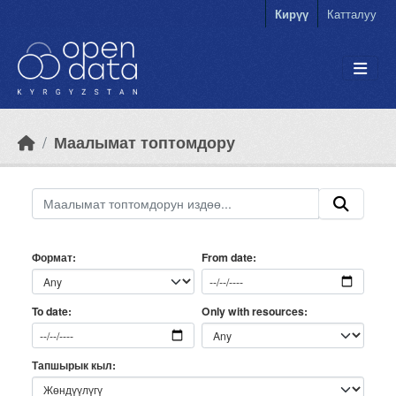
Skip to main content
Кирүү
Катталуу
Маалымат топтомдору
Формат
From date
Only with resources
To date
Тапшырык кыл