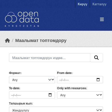
Skip to main content
Кирүү
Катталуу
Маалымат топтомдору
Формат
From date
Only with resources
To date
Тапшырык кыл