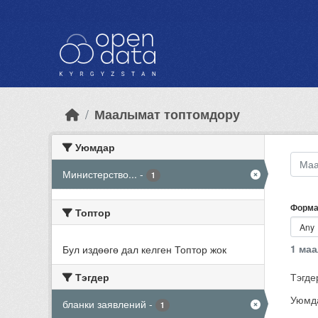
Skip to main content
Маалымат топтомдору
Уюмдар
Министерство...
-
1
Форма
Топтор
1 ма
Бул издөөгө дал келген Топтор жок
Тэгдер
Тэгде
Уюмд
бланки заявлений
-
1