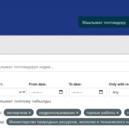
Маалымат топтомдору
т
Only with r
From date
To date
алымат топтому табылды
р:
экспертиза
недропользование
горные работы
г
ар:
Министерство природных ресурсов, экологии и технического 