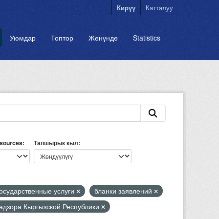
Кирүү
Катталуу
Уюмдар
Топтор
Жөнүндө
Statistics
esources
Тапшырык кыл
осударственные услуги
бланки заявлений
надзора Кыргызской Республики