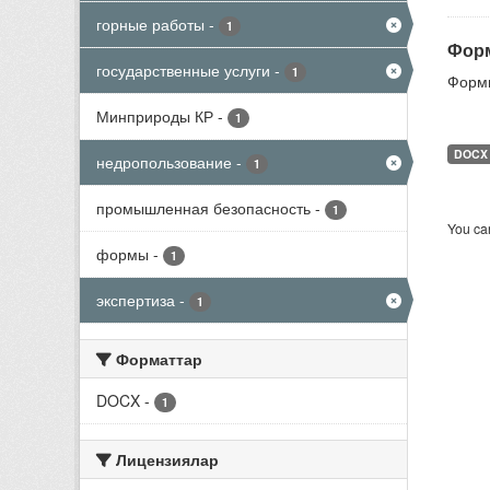
горные работы
-
1
Форм
государственные услуги
-
1
Формы
Минприроды КР
-
1
DOCX
недропользование
-
1
промышленная безопасность
-
1
You can
формы
-
1
экспертиза
-
1
Форматтар
DOCX
-
1
Лицензиялар