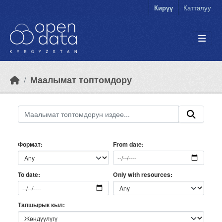
Skip to main content
Кирүү
Катталуу
Маалымат топтомдору
Формат
From date
Only with resources
To date
Тапшырык кыл