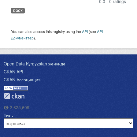
0.0 - 0 ratings
DOCX
You can also access this registry using the
API
(see
API
Документтер
).
Open Data Kyrgyzstan жөнүндө
CKAN API
CKAN Ассоциация
2,625,609
Тил