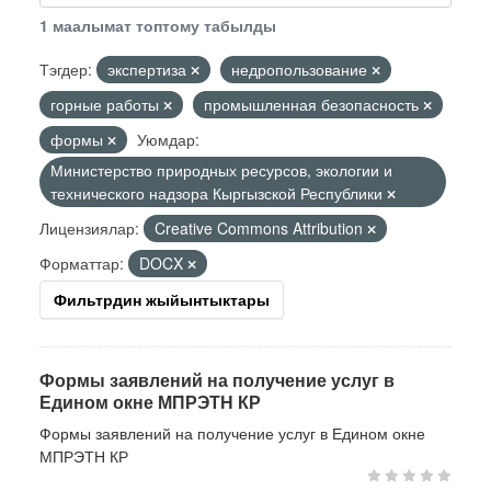
1 маалымат топтому табылды
Тэгдер:
экспертиза
недропользование
горные работы
промышленная безопасность
формы
Уюмдар:
Министерство природных ресурсов, экологии и
технического надзора Кыргызской Республики
Лицензиялар:
Creative Commons Attribution
Форматтар:
DOCX
Фильтрдин жыйынтыктары
Формы заявлений на получение услуг в
Едином окне МПРЭТН КР
Формы заявлений на получение услуг в Едином окне
МПРЭТН КР