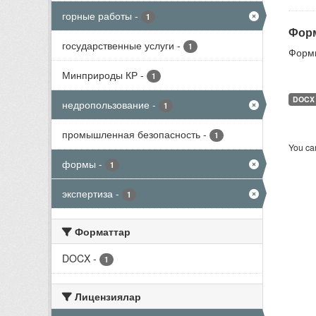
горные работы
-
1
Форм
государственные услуги
-
1
Формы
Минприроды КР
-
1
DOCX
недропользование
-
1
промышленная безопасность
-
1
You can
формы
-
1
экспертиза
-
1
Форматтар
DOCX
-
1
Лицензиялар