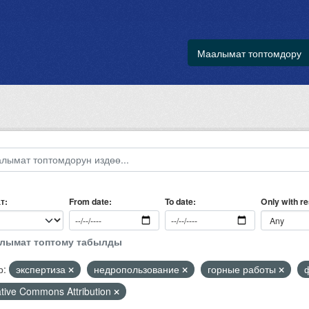
Маалымат топтомдору
т
Only with r
From date
To date
алымат топтому табылды
р:
экспертиза
недропользование
горные работы
tive Commons Attribution