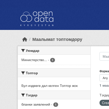
Skip to main content
Маалымат топтомдору
Уюмдар
Министерство...
-
1
Форма
Топтор
1 ма
Бул издөөгө дал келген Топтор жок
Тэгдер
Тэгде
Crea
бланки заявлений
-
1