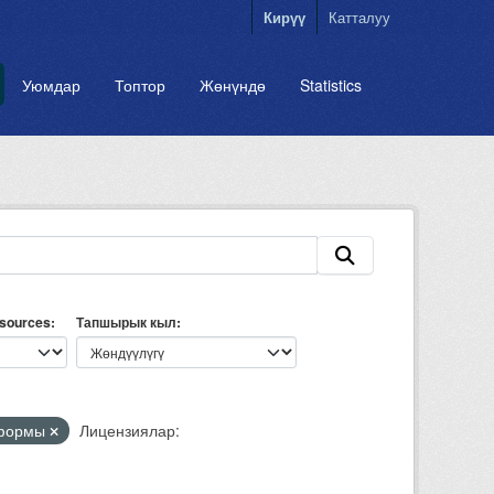
Кирүү
Катталуу
Уюмдар
Топтор
Жөнүндө
Statistics
esources
Тапшырык кыл
формы
Лицензиялар: