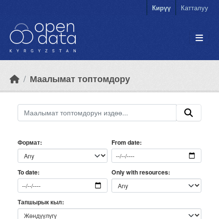
Skip to main content
Кирүү
Катталуу
Маалымат топтомдору
Формат
From date
Only with resources
To date
Тапшырык кыл