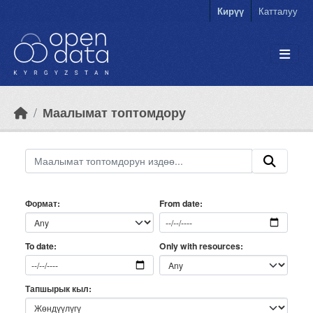
Skip to main content
Кирүү
Катталуу
Маалымат топтомдору
Формат
From date
Only with resources
To date
Тапшырык кыл