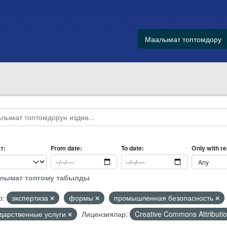
Маалымат топтомдору
т
Only with r
From date
To date
алымат топтому табылды
р:
экспертиза
формы
промышленная безопасность
ударственные услуги
Лицензиялар:
Creative Commons Attributi