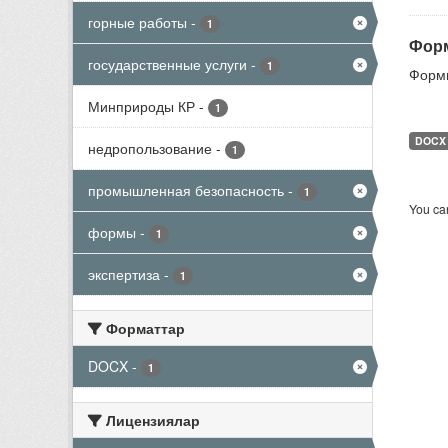
горные работы
-
1
Форм
государственные услуги
-
1
Формы
Минприроды КР
-
1
DOCX
недропользование
-
1
промышленная безопасность
-
1
You can
формы
-
1
экспертиза
-
1
Форматтар
DOCX
-
1
Лицензиялар