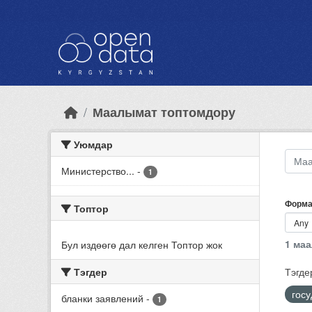
Skip to main content
Маалымат топтомдору
Уюмдар
Министерство...
-
1
Форма
Топтор
1 ма
Бул издөөгө дал келген Топтор жок
Тэгдер
Тэгде
гос
бланки заявлений
-
1