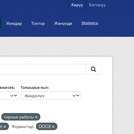
Кирүү
Катталуу
Уюмдар
Топтор
Жөнүндө
Statistics
esources
Тапшырык кыл
горные работы
on
Форматтар:
DOCX