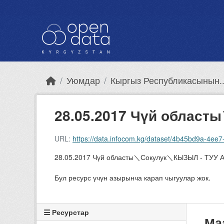
Skip to main content
Уюмдар
Кыргыз Республикасынын..
28.05.2017 Чүй област
URL:
https://data.infocom.kg/dataset/4b45bd9a-4e
28.05.2017 Чүй областы＼Сокулук＼КЫЗЫЛ - Т
Бул ресурс үчүн азырынча карап чыгуулар жок.
Ресурстар
Ма