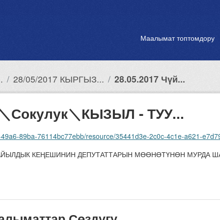
Маалымат топтомдору
.
28/05/2017 КЫРГЫЗ...
28.05.2017 Чүй...
ы＼Сокулук＼КЫЗЫЛ - ТУУ...
e7-49a6-89ba-76114bc77ebb/resource/35441d3e-2c0c-4c1e-a621-e7d7
УУ АЙЫЛДЫК КЕҢЕШИНИН ДЕПУТАТТАРЫН МӨӨНӨТҮНӨН МУРДА ША
алыматтар Сөздүгү