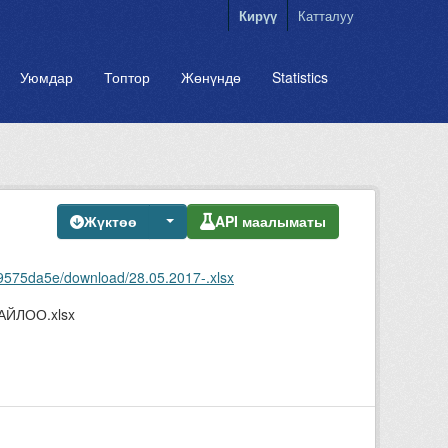
Кирүү
Катталуу
Уюмдар
Топтор
Жөнүндө
Statistics
Жүктөө
API маалыматы
9575da5e/download/28.05.2017-.xlsx
ЙЛОО.xlsx