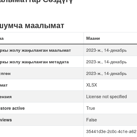
шумча маалымат
аа
Маани
ркы жолу жаңыланган маалымат
2023-ж., 14-декабрь
ркы жолу жаңыланган метадата
2023-ж., 14-декабрь
үлгөн
2023-ж., 14-декабрь
мат
XLSX
ензия
License not specified
store active
True
 views
False
35441d3e-2c0c-4c1e-a6