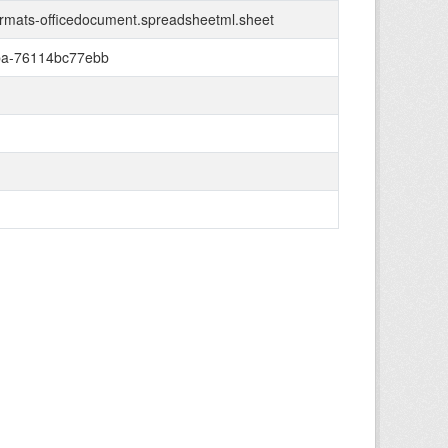
ormats-officedocument.spreadsheetml.sheet
ba-76114bc77ebb