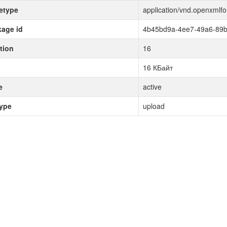
etype
application/vnd.openxmlf
age id
4b45bd9a-4ee7-49a6-89
tion
16
16 КБайт
e
active
type
upload