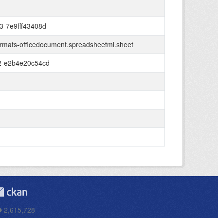
3-7e9fff43408d
ormats-officedocument.spreadsheetml.sheet
2-e2b4e20c54cd
2,615,728