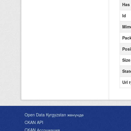
Has
Id
Mim
Pack
Posi
Size
Stat
Url 
Open Data Kyrgyzstan жөнүндө
CKAN API
CKAN Ассоциация