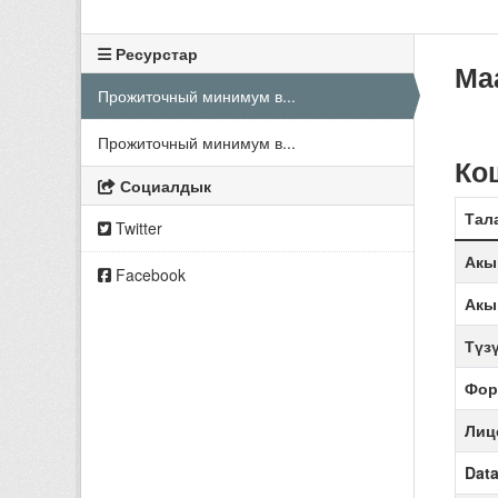
Ресурстар
Ма
Прожиточный минимум в...
Прожиточный минимум в...
Ко
Социалдык
Тал
Twitter
Акы
Facebook
Акы
Түз
Фор
Лиц
Data