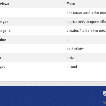
 views
False
e381a04a-4ec8-48bc-95b
etype
application/vnd.openxmlf
age id
7c93bb7f-3214-45ca-898
tion
0
14,3 КБайт
e
active
type
upload