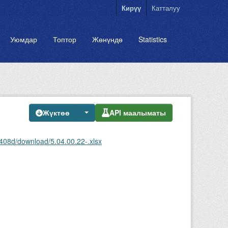
Кирүү
Катталуу
Уюмдар
Топтор
Жөнүндө
Statistics
Жүктөө
API маалыматы
408d/download/5.04.00.22-.xlsx