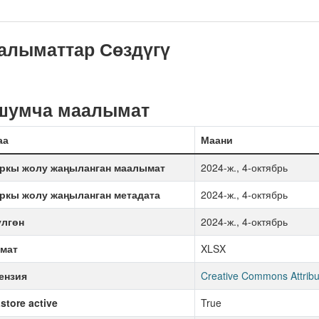
алыматтар Сөздүгү
шумча маалымат
аа
Маани
ркы жолу жаңыланган маалымат
2024-ж., 4-октябрь
ркы жолу жаңыланган метадата
2024-ж., 4-октябрь
үлгөн
2024-ж., 4-октябрь
мат
XLSX
ензия
Creative Commons Attribu
store active
True