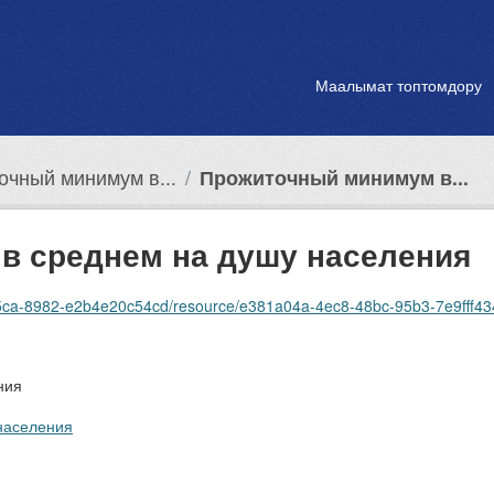
Маалымат топтомдору
очный минимум в...
Прожиточный минимум в...
в среднем на душу населения
-45ca-8982-e2b4e20c54cd/resource/e381a04a-4ec8-48bc-95b3-7e9fff43
ния
населения