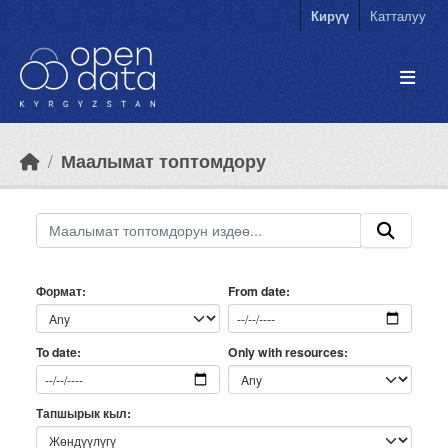
Skip to main content
Кирүү
Катталуу
Маалымат топтомдору
Формат
From date
Only with resources
To date
Тапшырык кыл