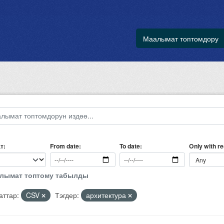
Маалымат топтомдору
т
Only with r
From date
To date
алымат топтому табылды
ттар:
CSV
Тэгдер:
архитектура