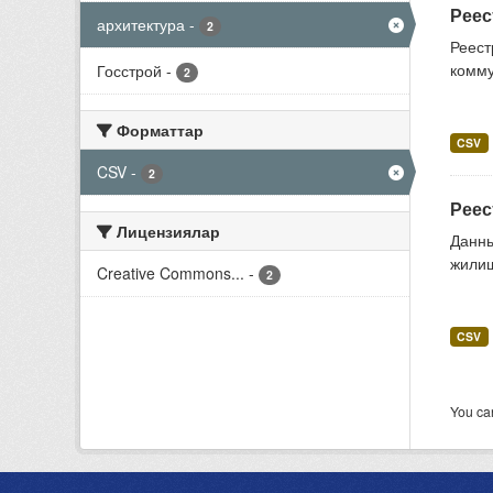
Реес
архитектура
-
2
Реест
комму
Госстрой
-
2
Форматтар
CSV
CSV
-
2
Реес
Лицензиялар
Данны
жилищ
Creative Commons...
-
2
CSV
You can