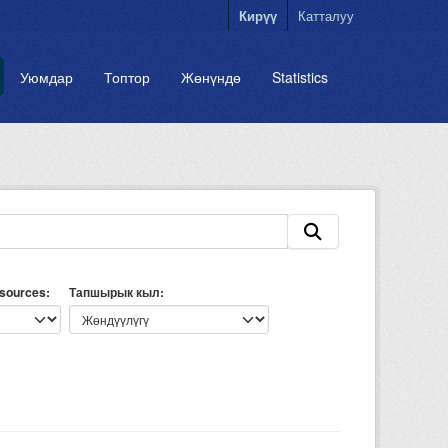
Кирүү
Катталуу
Уюмдар
Топтор
Жөнүндө
Statistics
esources
Тапшырык кыл