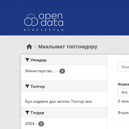
Skip to main content
Маалымат топтомдору
Уюмдар
Министерство...
-
2
Форма
Топтор
2 ма
Бул издөөгө дал келген Топтор жок
Тэгдер
Форма
2024
-
2